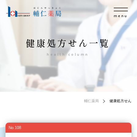
menu
健康処方せん一覧
health column
輔仁薬局
健康処方せん
No.108