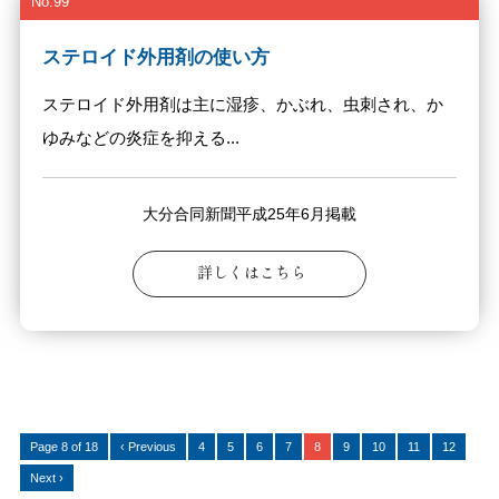
No.99
ステロイド外用剤の使い方
ステロイド外用剤は主に湿疹、かぶれ、虫刺され、か
ゆみなどの炎症を抑える...
大分合同新聞平成25年6月掲載
詳しくはこちら
Page 8 of 18
‹ Previous
4
5
6
7
8
9
10
11
12
Next ›