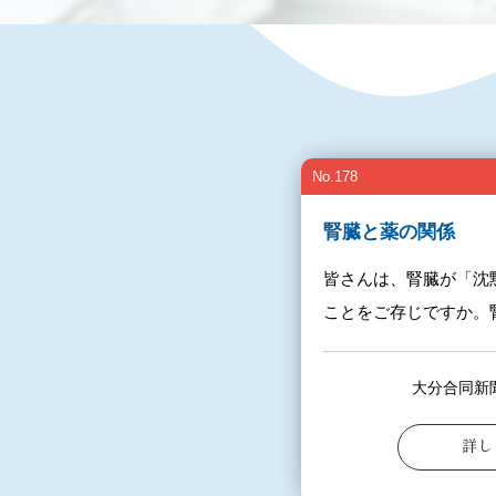
No.178
腎臓と薬の関係
皆さんは、腎臓が「沈
ことをご存じですか。腎臓
大分合同新
詳し