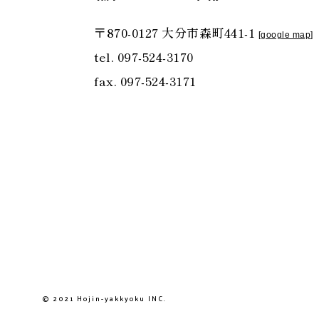
〒870-0127 大分市森町441-1
[
google map
]
tel. 097-524-3170
fax. 097-524-3171
© 2021 Hojin-yakkyoku INC.