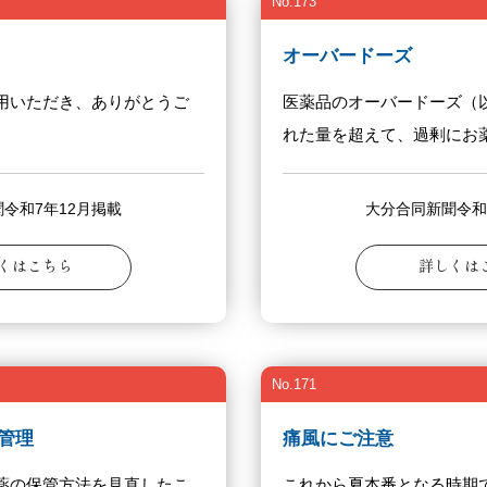
No.173
オーバードーズ
用いただき、ありがとうご
医薬品のオーバードーズ（
れた量を超えて、過剰にお薬.
令和7年12月掲載
大分合同新聞令和
くはこちら
詳しくは
No.171
管理
痛風にご注意
薬の保管方法を見直したこ
これから夏本番となる時期