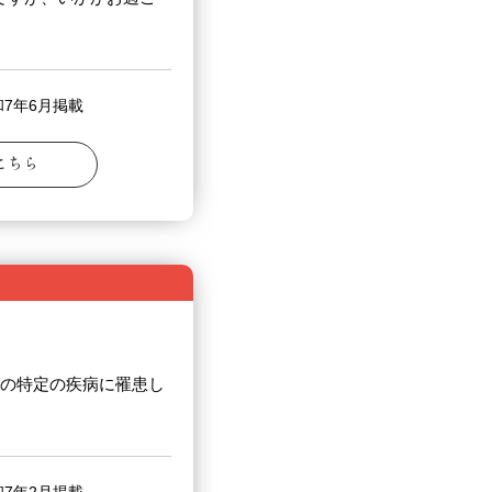
7年6月掲載
こちら
の特定の疾病に罹患し