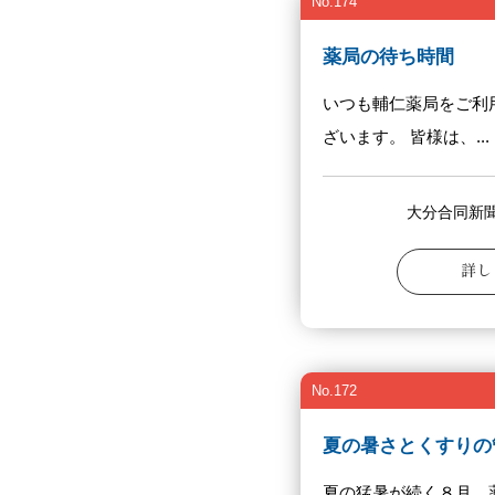
No.174
薬局の待ち時間
いつも輔仁薬局をご利
ざいます。 皆様は、...
大分合同新聞
詳し
No.172
夏の暑さとくすりの
夏の猛暑が続く８月、