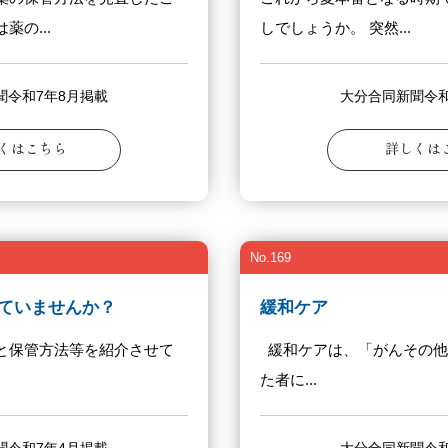
の...
しでしょうか。 突然...
聞令和7年8月掲載
大分合同新聞令和
くはこちら
詳しくは
No.169
ていませんか？
緩和ケア
と保管方法等を紹介させて
緩和ケアは、「がんその他
た者に...