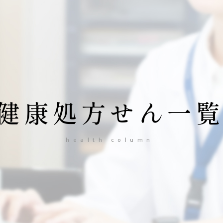
健康処方せん一
health column