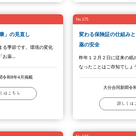
No.175
康」の見直し
変わる保険証の仕組みと
薬の安全
まる季節です。環境の変化
薬...
昨年１２月２日に従来の紙
なったことはご存知でしょう.
聞令和8年4月掲載
大分合同新聞令和
くはこちら
詳しくは