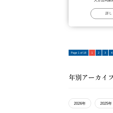
大分合同新
詳し
Page 1 of 18
1
2
3
4
年別アーカイ
2026年
2025年