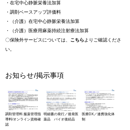
・在宅中心静脈栄養法加算
・調剤ベースアップ評価料
・（介護）在宅中心静脈栄養法加算
・（介護）医療用麻薬持続注射療法加算
〇保険外サービスについては、
こちら
よりご確認くださ
い。
お知らせ/掲示事項
調剤管理料 服薬管理指
明細書の発行／後発医
医療DX／連携強化体
導料/オンライン資格確
薬品 バイオ後続品
制
認