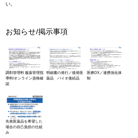
い。
お知らせ/掲示事項
調剤管理料 服薬管理指
明細書の発行／後発医
医療DX／連携強化体
導料/オンライン資格確
薬品 バイオ後続品
制
認
先発医薬品を希望した
場合の自己負担の仕組
み