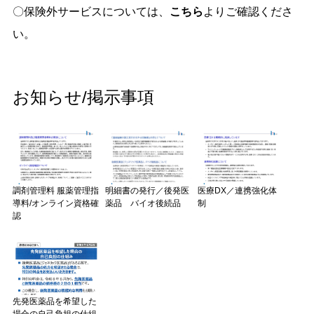
〇保険外サービスについては、
こちら
よりご確認くださ
い。
お知らせ/掲示事項
調剤管理料 服薬管理指
明細書の発行／後発医
医療DX／連携強化体
導料/オンライン資格確
薬品 バイオ後続品
制
認
先発医薬品を希望した
場合の自己負担の仕組