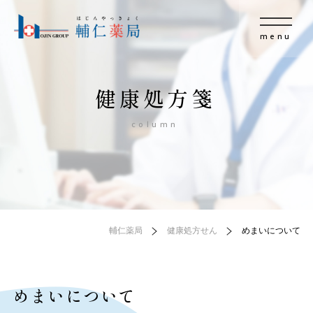
menu
健康処方箋
column
輔仁薬局
健康処方せん
めまいについて
めまいについて