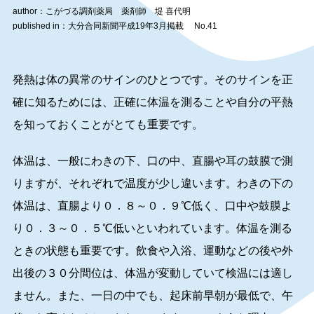
author：こがづる調剤薬局 薬剤師 堤 喜代明
published in：大分合同新聞平成19年3月掲載 No.41
発熱は体の異常のサインのひとつです。そのサインを正
確に知るためには、正確に体温を測ることや自分の平熱
を知っておくことがとても重要です。
体温は、一般にわきの下、口の中、直腸や耳の鼓膜で測
りますが、それぞれで温度が少し違います。わきの下の
体温は、直腸より０．８～０．９℃低く、口中や鼓膜よ
り０．３～０．５℃低いといわれています。体温を測る
ときの状態も重要です。飲食や入浴、運動などの後や外
出後の３０分間位は、体温が変動していて検温には適し
ません。また、一日の中でも、起床前早朝が最低で、午