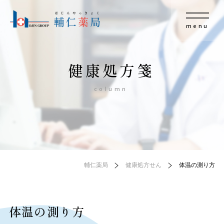
menu
健康処方箋
column
輔仁薬局
健康処方せん
体温の測り方
体温の測り方