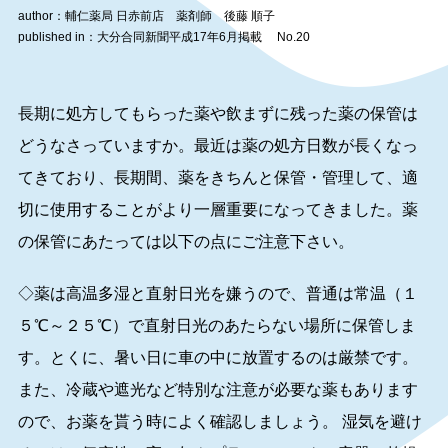
author：輔仁薬局 日赤前店 薬剤師 後藤 順子
published in：大分合同新聞平成17年6月掲載 No.20
長期に処方してもらった薬や飲まずに残った薬の保管は
どうなさっていますか。最近は薬の処方日数が長くなっ
てきており、長期間、薬をきちんと保管・管理して、適
切に使用することがより一層重要になってきました。薬
の保管にあたっては以下の点にご注意下さい。
◇薬は高温多湿と直射日光を嫌うので、普通は常温（１
５℃～２５℃）で直射日光のあたらない場所に保管しま
す。とくに、暑い日に車の中に放置するのは厳禁です。
また、冷蔵や遮光など特別な注意が必要な薬もあります
ので、お薬を貰う時によく確認しましょう。 湿気を避け