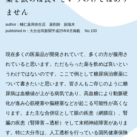
ません
author：輔仁薬局弥生店 薬剤師 副瑞木
published in：大分合同新聞平成25年8月掲載 No.100
現在多くの医薬品が開発されていて、多くの方が服用さ
れていると思います。ただもらった薬を飲めば良いとい
うわけではないのです。ここで例として糖尿病治療薬に
ついて書きたいと思います。皆さんもご存じのように糖
尿病は血糖値が上がる病気であり、高血糖により動脈硬
化が進み心筋梗塞や脳梗塞などが起こる可能性が高くな
ります。また主な合併症として眼の疾患（網膜症）、腎
臓の疾患（腎障害→透析）そして末梢神経障害がありま
す。特に大分市は、人工透析を行っている国民健康保険